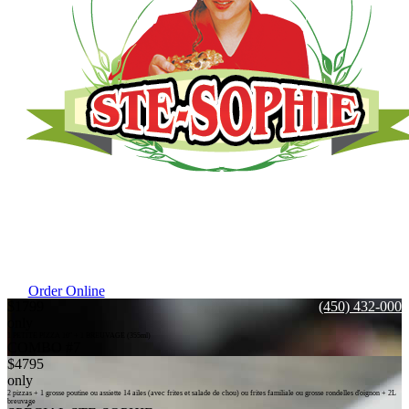
Order Online
$
17
99
(450) 432-0009
only
1 PETITE PIZZA 10" + 1 BREUVAGE (355ml)
COMBO #7
$
47
95
only
2 pizzas + 1 grosse poutine ou assiette 14 ailes (avec frites et salade de chou) ou frites familiale ou grosse rondelles d'oignon + 2L
breuvage