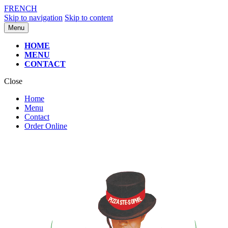
FRENCH
Skip to navigation
Skip to content
Menu
HOME
MENU
CONTACT
Close
Home
Menu
Contact
Order Online