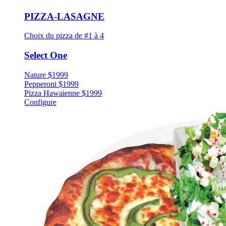
PIZZA-LASAGNE
Choix du pizza de #1 à 4
Select One
Nature
$
19
99
Pepperoni
$
19
99
Pizza Hawaienne
$
19
99
Configure