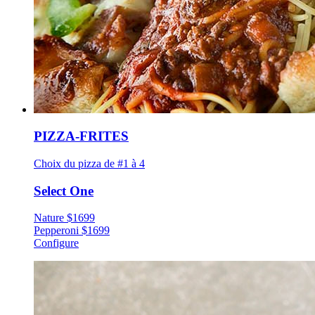
PIZZA-FRITES
Choix du pizza de #1 à 4
Select One
Nature
$
16
99
Pepperoni
$
16
99
Configure