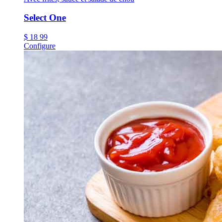
Select One
$
18
99
Configure