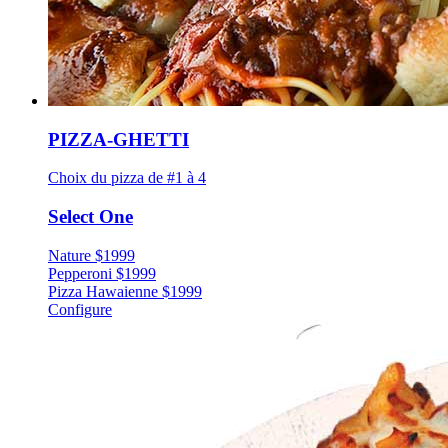
PIZZA-GHETTI
Choix du pizza de #1 à 4
Select One
Nature
$
19
99
Pepperoni
$
19
99
Pizza Hawaienne
$
19
99
Configure