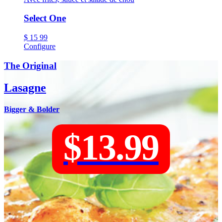
Select One
$
15
99
Configure
The Original
Lasagne
Bigger & Bolder
$13.99