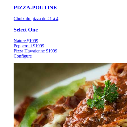
PIZZA-POUTINE
Choix du pizza de #1 à 4
Select One
Nature
$
19
99
Pepperoni
$
19
99
Pizza Hawaienne
$
19
99
Configure