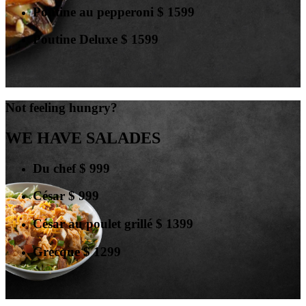
Poutine au pepperoni
$
15
99
Poutine Deluxe
$
15
99
Not feeling hungry?
WE HAVE SALADES
Du chef
$
9
99
César
$
9
99
César au poulet grillé
$
13
99
Grecque
$
12
99