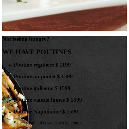
Not feeling hungry?
WE HAVE POUTINES
Poutine régulière
$
11
99
Poutine au poulet
$
15
99
Poutine italienne
$
15
99
Poutine viande fumée
$
15
99
Poutine Napolitaine
$
15
99
Sauce spaghetti et saucisses italiennes