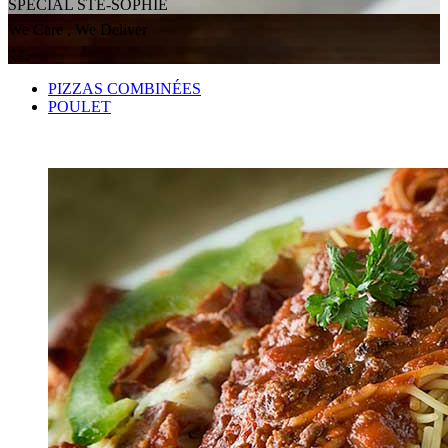
SPÉCIAL STE-SOPHIE
We Care , We Deliver
Order
Online
PIZZAS COMBINÉES
POULET