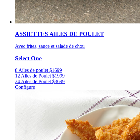
ASSIETTES AILES DE POULET
Avec frites, sauce et salade de chou
Select One
8 Ailes de poulet
$
16
99
12 Ailes de Poulet
$
19
99
24 Ailes de Poulet
$
36
99
Configure